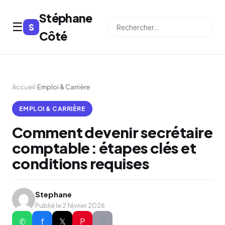
Stéphane
☰
S
⌕
Côté
Accueil
›
Emploi & Carrière
EMPLOI & CARRIÈRE
Comment devenir secrétaire
comptable : étapes clés et
conditions requises
Stephane
Publié le 2 février 2026
✆
f
𝕏
P