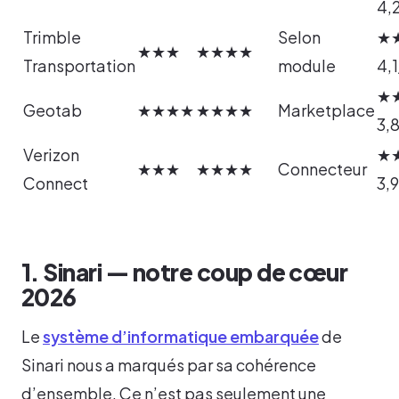
4,
Trimble
Selon
★
★★★
★★★★
Transportation
module
4,
★
Geotab
★★★★
★★★★
Marketplace
3,
Verizon
★
★★★
★★★★
Connecteur
Connect
3,
1. Sinari — notre coup de cœur
2026
Le
système d’informatique embarquée
de
Sinari nous a marqués par sa cohérence
d’ensemble. Ce n’est pas seulement une