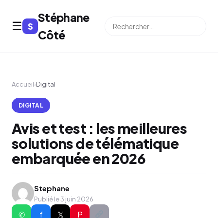
Stéphane
☰
S
⌕
Côté
Accueil
›
Digital
DIGITAL
Avis et test : les meilleures
solutions de télématique
embarquée en 2026
Stephane
Publié le 3 juin 2026
✆
f
𝕏
P