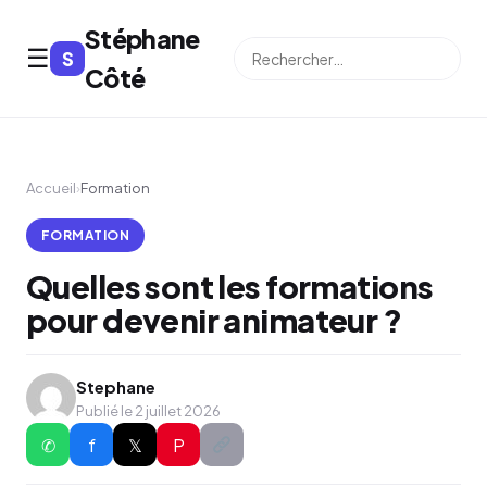
Stéphane
☰
S
⌕
Côté
Accueil
›
Formation
FORMATION
Quelles sont les formations
pour devenir animateur ?
Stephane
Publié le 2 juillet 2026
✆
f
𝕏
P