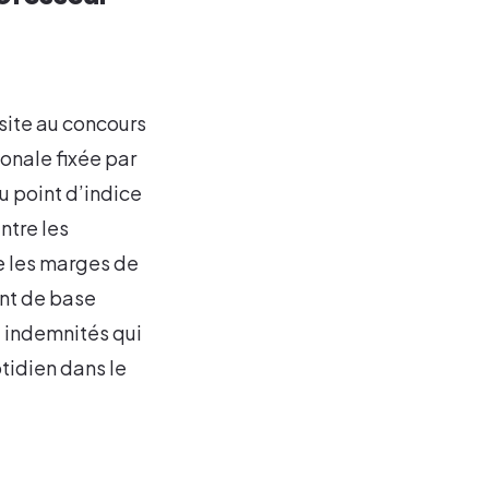
ssite au concours
ionale fixée par
u point d’indice
ntre les
te les marges de
ent de base
t indemnités qui
tidien dans le