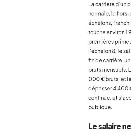
La carrière d’un p
normale, la hors-
échelons, franchi
touche environ 1 
premières primes 
l’échelon 8, le s
fin de carrière, u
bruts mensuels. 
000 € bruts, et l
dépasser 4 400 € 
continue, et s’ac
publique.
Le salaire 