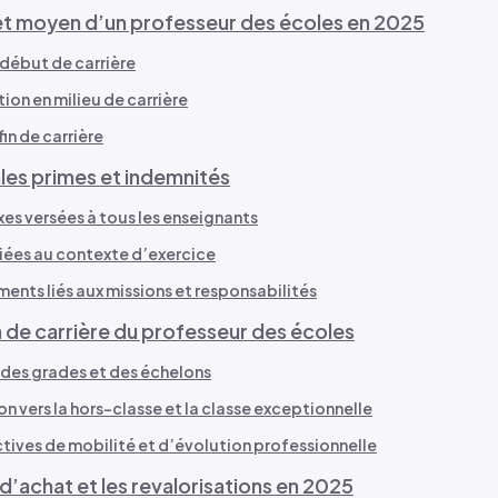
net moyen d’un professeur des écoles en 2025
n début de carrière
ion en milieu de carrière
fin de carrière
ales primes et indemnités
ixes versées à tous les enseignants
liées au contexte d’exercice
ents liés aux missions et responsabilités
 de carrière du professeur des écoles
des grades et des échelons
n vers la hors-classe et la classe exceptionnelle
tives de mobilité et d’évolution professionnelle
d’achat et les revalorisations en 2025