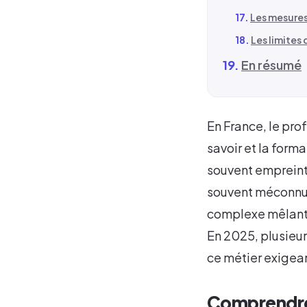
Les mesures
Les limites 
En résumé
En France, le pro
savoir et la form
souvent empreint
souvent méconnue
complexe mêlant t
En 2025, plusieur
ce métier exigea
Comprendre 