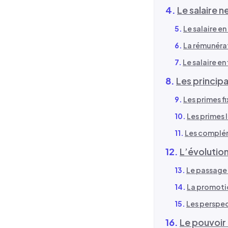
Le salaire 
Le salaire e
La rémunérat
Le salaire en 
Les princip
Les primes f
Les primes 
Les complém
L’évolution
Le passage 
La promotio
Les perspec
Le pouvoir 