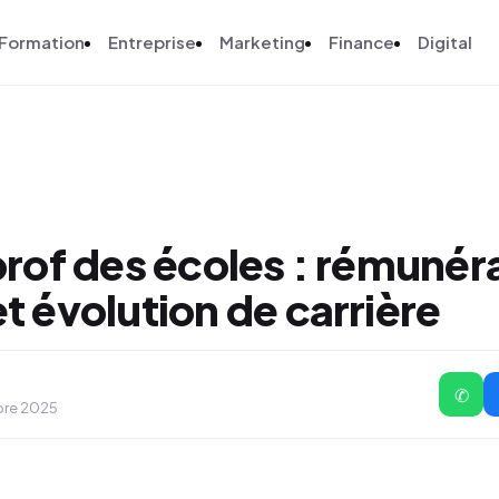
Formation
Entreprise
Marketing
Finance
Digital
prof des écoles : rémunér
t évolution de carrière
✆
obre 2025