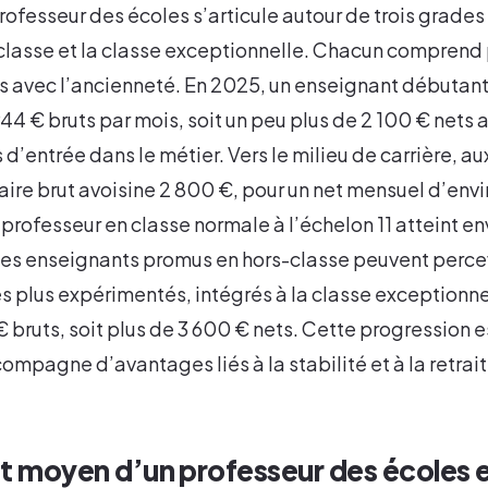
rofesseur des écoles s’articule autour de trois grades 
classe et la classe exceptionnelle. Chacun comprend 
s avec l’ancienneté. En 2025, un enseignant débutant 
944 € bruts par mois, soit un peu plus de 2 100 € nets 
d’entrée dans le métier. Vers le milieu de carrière, au
alaire brut avoisine 2 800 €, pour un net mensuel d’env
n professeur en classe normale à l’échelon 11 atteint e
Les enseignants promus en hors-classe peuvent percev
es plus expérimentés, intégrés à la classe exceptionn
bruts, soit plus de 3 600 € nets. Cette progression e
compagne d’avantages liés à la stabilité et à la retrait
net moyen d’un professeur des écoles 