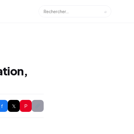
⌕
ation,
f
𝕏
P