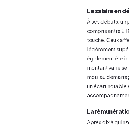
Le salaire en d
À ses débuts, un 
compris entre 2 1
touche. Ceux affe
légèrement supér
également été in
montant varie sel
mois au démarrage
un écart notable 
accompagnement fi
La rémunération
Après dix à quinz