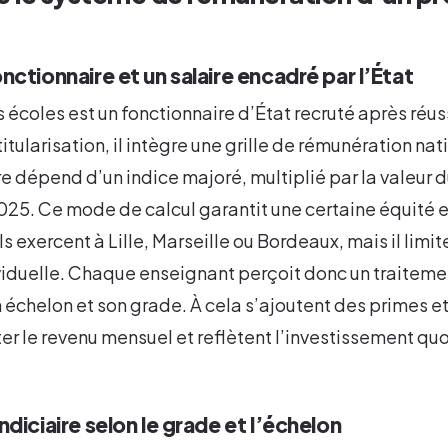
nctionnaire et un salaire encadré par l’État
 écoles est un fonctionnaire d’État recruté après réu
tularisation, il intègre une grille de rémunération nat
re dépend d’un indice majoré, multiplié par la valeur d
2025. Ce mode de calcul garantit une certaine équité e
s exercent à Lille, Marseille ou Bordeaux, mais il limi
viduelle. Chaque enseignant perçoit donc un traitem
n échelon et son grade. À cela s’ajoutent des primes e
r le revenu mensuel et reflètent l’investissement quo
ndiciaire selon le grade et l’échelon