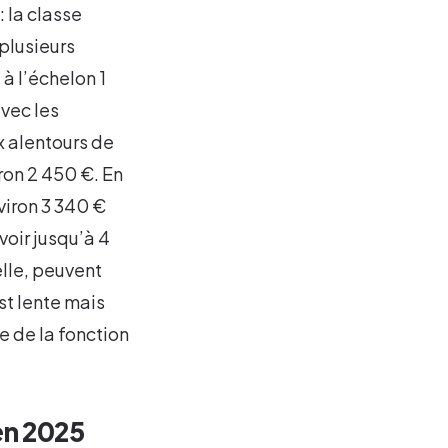
: la classe
plusieurs
à l’échelon 1
avec les
x alentours de
iron 2 450 €. En
nviron 3 340 €
oir jusqu’à 4
elle, peuvent
st lente mais
e de la fonction
en 2025