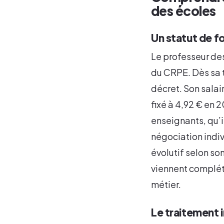
des écoles
Un statut de fo
Le professeur des
du CRPE. Dès sa ti
décret. Son salai
fixé à 4,92 € en 
enseignants, qu’il
négociation indi
évolutif selon so
viennent compléte
métier.
Le traitement i