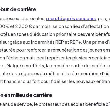
ébut de carrière
professeur des écoles,
recruté après concours
, perço
00 € et 2 200 € par mois, selon son lieu d’affectation e
ctés en zones d’éducation prioritaire peuvent bénéfic
ieur grâce aux indemnités REP et REP+. Une prime d’a
staurée pour renforcer la rémunération des jeunes en
on l’échelon mais peut représenter plusieurs centaine
. Malgré ces efforts, la première partie de carrière
entre les exigences du métier et la rémunération, d’où
nancier plus fort pour fidéliser les nouveaux entran
 en milieu de carrière
e ans de service, le professeur des écoles bénéficie d