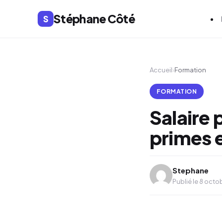
Stéphane Côté
S
Accueil
›
Formation
FORMATION
Salaire 
primes e
Stephane
Publié le 8 oct