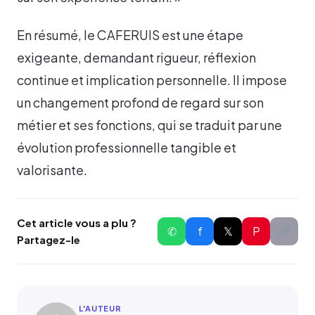
En résumé, le CAFERUIS est une étape
exigeante, demandant rigueur, réflexion
continue et implication personnelle. Il impose
un changement profond de regard sur son
métier et ses fonctions, qui se traduit par une
évolution professionnelle tangible et
valorisante.
Cet article vous a plu ?
✆
f
𝕏
P
Partagez-le
L'AUTEUR