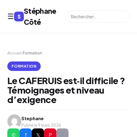
Stéphane
☰
S
⌕
Côté
Accueil
›
Formation
FORMATION
Le CAFERUIS est‑il difficile ?
Témoignages et niveau
d’exigence
Stephane
Publié le 9 mars 2026
✆
f
𝕏
P