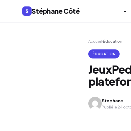
Stéphane Côté
S
Accueil
›
Éducation
ÉDUCATION
JeuxPed
platefor
Stephane
Publié le 24 oc