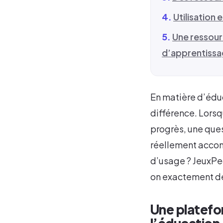
Utilisation
Une ressour
d’apprentiss
En matière d’éduc
différence. Lorsq
progrès, une que
réellement accomp
d’usage ? JeuxPe
on exactement der
Une platefo