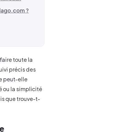
edago.com ?
aire toute la
uivi précis des
 peut-elle
 ou la simplicité
s que trouve-t-
de