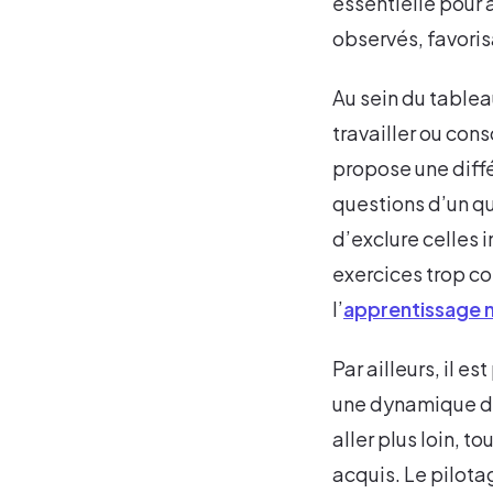
essentielle pour
observés, favoris
Au sein du tablea
travailler ou co
propose une diffé
questions d’un qu
d’exclure celles 
exercices trop c
l’
apprentissage 
Par ailleurs, il 
une dynamique de
aller plus loin, t
acquis. Le pilota