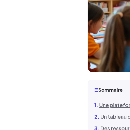
☰
Sommaire
Une platefo
Un tableau 
Des ressour