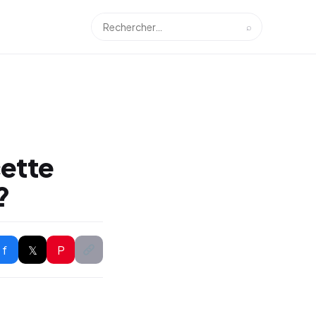
⌕
ette
?
f
𝕏
P