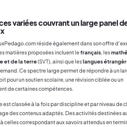
ces variées couvrant un large panel d
ux
euxPedago.com réside également dans son offre d’exe
 Les matières proposées incluent le
français
, les
mathé
e et de la terre
(SVT), ainsi que les
langues étrangèr
llemand. Ce spectre large permet de répondre à un la
it pour un soutien scolaire, une révision ciblée ou un
nt de certaines compétences.
est classée à la fois par discipline et par niveau de c
rage des contenus adaptés. Des activités destinées a
à celles correspondant aux savoirs attendus en termi