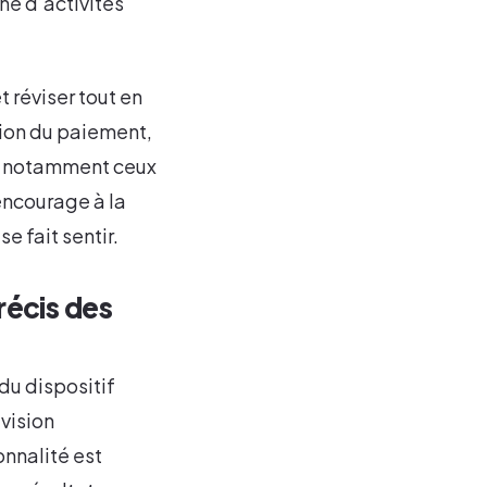
che d’activités
 réviser tout en
tion du paiement,
nt, notamment ceux
encourage à la
e fait sentir.
récis des
du dispositif
vision
onnalité est