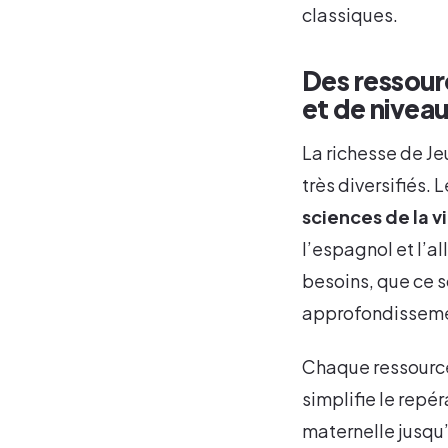
classiques.
Des ressour
et de nivea
La richesse de J
très diversifiés.
sciences de la vi
l’espagnol et l’a
besoins, que ce so
approfondisseme
Chaque ressource 
simplifie le repé
maternelle jusqu’