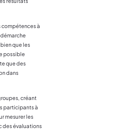
es résultats
des compétences à
te démarche
 bien que les
te possible
ite que des
ion dans
 groupes, créant
s participants à
our mesurer les
ec des évaluations