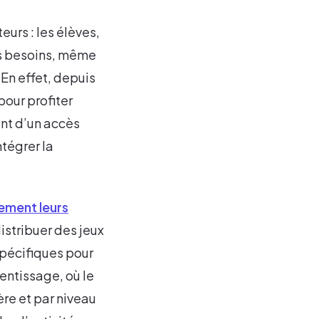
urs : les élèves,
es besoins, même
 En effet, depuis
our profiter
ent d’un accès
ntégrer la
ement leurs
distribuer des jeux
spécifiques pour
ntissage, où le
ère et par niveau