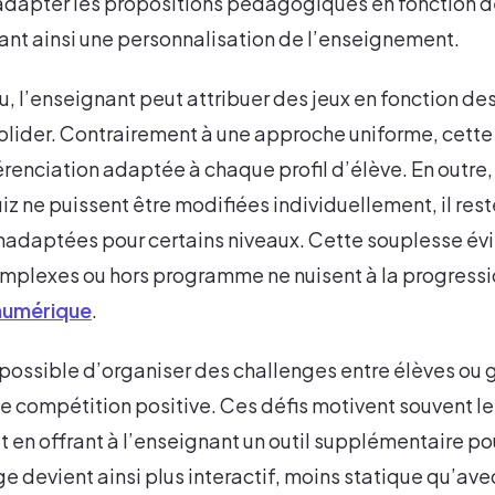
 adapter les propositions pédagogiques en fonction d
ant ainsi une personnalisation de l’enseignement.
u, l’enseignant peut attribuer des jeux en fonction 
nsolider. Contrairement à une approche uniforme, cet
renciation adaptée à chaque profil d’élève. En outre,
iz ne puissent être modifiées individuellement, il res
inadaptées pour certains niveaux. Cette souplesse év
omplexes ou hors programme ne nuisent à la progress
numérique
.
est possible d’organiser des challenges entre élèves ou
 compétition positive. Ces défis motivent souvent le
out en offrant à l’enseignant un outil supplémentaire p
ge devient ainsi plus interactif, moins statique qu’av