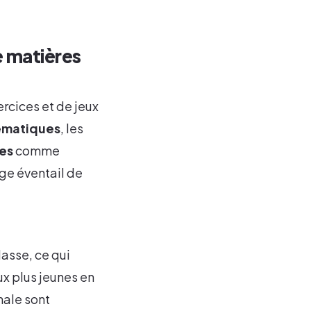
e matières
rcices et de jeux
matiques
, les
es
comme
rge éventail de
lasse, ce qui
ux plus jeunes en
nale sont