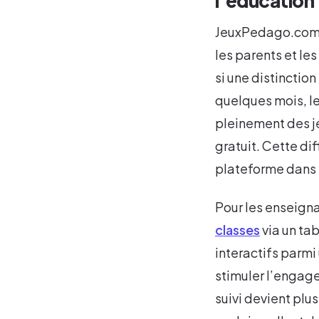
l’éducation
JeuxPedago.com s’
les parents et le
si une distinctio
quelques mois, l
pleinement des je
gratuit. Cette di
plateforme dans 
Pour les enseignan
classes
via un tab
interactifs parmi
stimuler l’engag
suivi devient plus