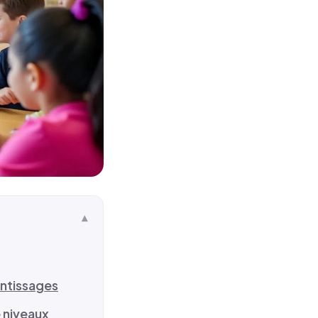
entissages
e niveaux