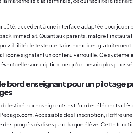
e la maternelle à la terminale, ce qui facilite la recher
ur côté, accèdent à une interface adaptée pour jouer et
back immédiat. Quant aux parents, malgré l’instaura
la possibilité de tester certains exercices gratuiteme
s l’icône signalant un contenu verrouillé. Ce système 
e éventuelle souscription lorsqu’un besoin plus poussé s
de bord enseignant pour un pilotage p
ages
d destiné aux enseignants est l’un des éléments clés 
edago.com. Accessible dès l’inscription, il offre une 
 des progrès réalisés par chaque élève. Cette foncti