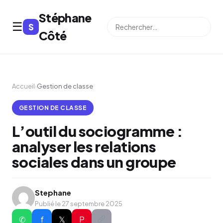
Stéphane
☰
S
⌕
Côté
Accueil
›
Gestion de classe
GESTION DE CLASSE
L’outil du sociogramme :
analyser les relations
sociales dans un groupe
Stephane
Publié le 27 septembre 2025
✆
f
𝕏
P