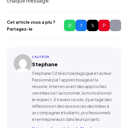
chaque message.
Cet article vous a plu ?
✆
f
𝕏
P
Partagez-le
L'AUTEUR
Stephane
Stéphane Côté est pédagogue et auteur.
Passionné par l’apprentissage et la
réussite, il met en avant des approches
centrées sur l’autonomie, la motivation et
le respect. À travers ce site, il partage des
réflexions et des ressources destinées à
accompagner étudiants, professionnels
et entrepreneurs dans leurs projets.