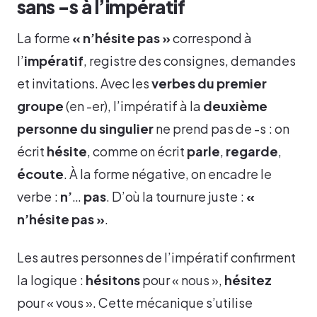
sans -s à l’impératif
La forme
« n’hésite pas »
correspond à
l’
impératif
, registre des consignes, demandes
et invitations. Avec les
verbes du premier
groupe
(en -er), l’impératif à la
deuxième
personne du singulier
ne prend pas de -s : on
écrit
hésite
, comme on écrit
parle
,
regarde
,
écoute
. À la forme négative, on encadre le
verbe :
n’
…
pas
. D’où la tournure juste :
«
n’hésite pas »
.
Les autres personnes de l’impératif confirment
la logique :
hésitons
pour « nous »,
hésitez
pour « vous ». Cette mécanique s’utilise