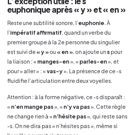
L’exception utile : le s
euphonique après « y » et « en »
Reste une subtilité sonore, l’
euphonie
. À
l’
impératif affirmatif
, quand un verbe du
premier groupe à la 2e personne du singulier
est suivi de
« y »
ou
« en »
, on ajoute un
s
pour
la liaison : «
manges-en
», «
parles-en
», et
pour « aller » : «
vas-y
». La présence de ce -s
fluidifie l’articulation entre deux voyelles.
Attention : à la forme négative, ce -s disparaît :
«
n’en mange pas
», «
n’y va pas
». Cette règle
ne change rien à «
n’hésite pas
», qui reste sans
-s. On ne dira pas « n’hésites pas », même si