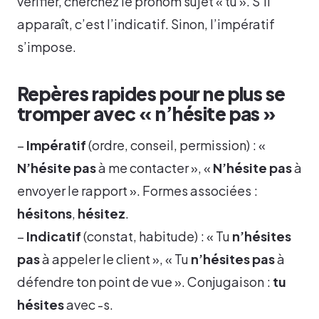
vérifier, cherchez le pronom sujet « tu ». S’il
apparaît, c’est l’indicatif. Sinon, l’impératif
s’impose.
Repères rapides pour ne plus se
tromper avec « n’hésite pas »
–
Impératif
(ordre, conseil, permission) : «
N’hésite pas
à me contacter », «
N’hésite pas
à
envoyer le rapport ». Formes associées :
hésitons
,
hésitez
.
–
Indicatif
(constat, habitude) : « Tu
n’hésites
pas
à appeler le client », « Tu
n’hésites pas
à
défendre ton point de vue ». Conjugaison :
tu
hésites
avec -s.