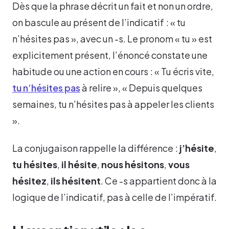
Dès que la phrase décrit un fait et non un ordre,
on bascule au présent de l’indicatif : « tu
n’hésites pas », avec un -s. Le pronom « tu » est
explicitement présent, l’énoncé constate une
habitude ou une action en cours : « Tu écris vite,
tu n’hésites pas
à relire », « Depuis quelques
semaines, tu n’hésites pas à appeler les clients
».
La conjugaison rappelle la différence :
j’hésite
,
tu hésites
,
il hésite
,
nous hésitons
,
vous
hésitez
,
ils hésitent
. Ce -s appartient donc à la
logique de l’indicatif, pas à celle de l’impératif.