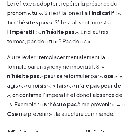
Le réflexe à adopter : repérer la présence du
pronom
« tu »
. S’il est là, on est à l’
indicatif
: «
tu n’hésites pas
». S’il est absent, on est à
l’
impératif
: «
n’hésite pas
». En d’autres
termes, pas de « tu » ? Pas de « s ».
Autre levier : remplacer mentalement la
formule par un synonyme impératif. Si «
n’hésite pas
» peut se reformuler par «
ose
», «
agis
», «
choisis
», «
fais
», «
n’aie pas peur de
», on confirme l’impératif et donc l’absence de
-s. Exemple : «
N’hésite pas
à me prévenir » → «
Ose
me prévenir » : la structure commande.