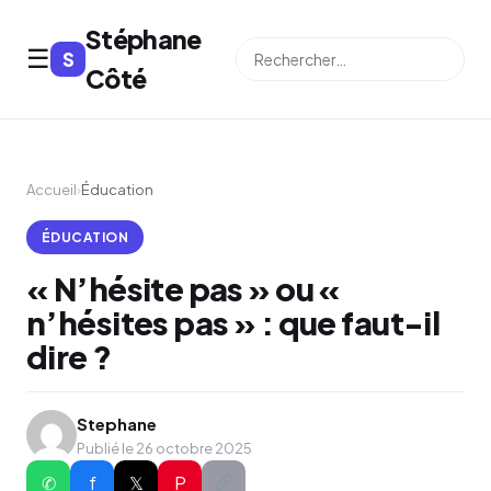
Stéphane
☰
S
⌕
Côté
Accueil
›
Éducation
ÉDUCATION
« N’hésite pas » ou «
n’hésites pas » : que faut-il
dire ?
Stephane
Publié le 26 octobre 2025
✆
f
𝕏
P