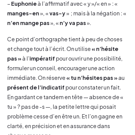
–
Euphonie
à l’affirmatif avec « y »/« en » : «
manges-en
», «
vas-y
» ; mais à la négation : «
n’en mange pas
», «
n’y va pas
».
Ce point d’orthographe tient à peu de choses
et change tout à l’écrit. On utilise
« n’hésite
pas »
à l’
impératif
pour ouvrir une possibilité,
formuler un conseil, encourager une action
immédiate. On réserve
« tu n’hésites pas »
au
présent de l’indicatif
pour constater un fait.
En gardant ce tandem en tête — absence de «
tu » ? pas de -s —, la petite lettre qui posait
problème cesse d’en être un. Et l’on gagne en
clarté, en précision et en assurance dans