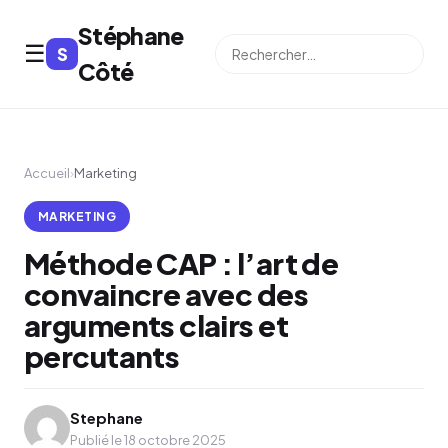
Stéphane
☰
S
⌕
Côté
Accueil
›
Marketing
MARKETING
Méthode CAP : l’art de
convaincre avec des
arguments clairs et
percutants
Stephane
Publié le 18 octobre 2025