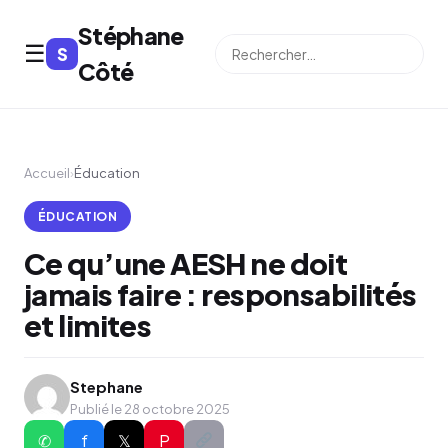
Stéphane
☰
S
⌕
Côté
Accueil
›
Éducation
ÉDUCATION
Ce qu’une AESH ne doit
jamais faire : responsabilités
et limites
Stephane
Publié le 28 octobre 2025
✆
f
𝕏
P