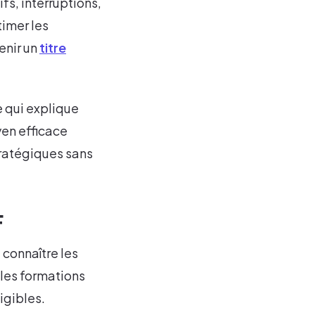
fs, interruptions,
timer les
enir un
titre
e qui explique
yen efficace
tratégiques sans
F
 connaître les
 les formations
ligibles.