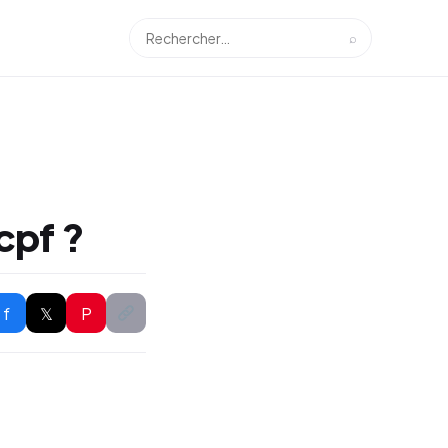
⌕
cpf ?
f
𝕏
P