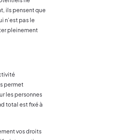
t, ils pensent que
i n’est pas le
iter pleinement
tivité
us permet
ur les personnes
 total est fixé à
ement vos droits