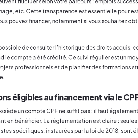
uvent fluctuer selon votre parcours : emplois successi
age, etc. Cette transparence est essentielle pour es
ous pouvez financer, notamment si vous souhaitez obt
possible de consulter l’historique des droits acquis, c
le compte a été crédité. Ce suivi régulier est un mo
rojets professionnels et de planifier des formations s
e.
ns éligibles au financement via le CP
ossède un compte CPF ne suffit pas : il faut également
t en bénéficier. La réglementation est claire : seules
listes spécifiques, instaurées par la loi de 2018, sont é