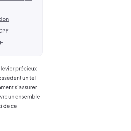
tion
 CPF
PF
levier précieux
ossèdent un tel
mment s’assurer
uvre un ensemble
i de ce