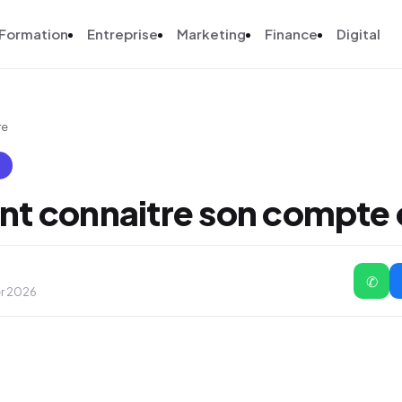
Formation
Entreprise
Marketing
Finance
Digital
re
E
 connaitre son compte 
✆
er 2026