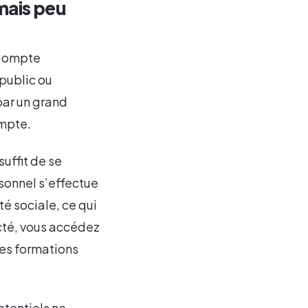
mais peu
 Compte
public ou
 par un grand
ompte.
suffit de se
rsonnel s’effectue
té sociale, ce qui
cté, vous accédez
des formations
otentiels ne