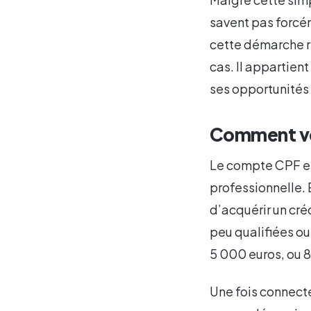
savent pas forcém
cette démarche re
cas. Il appartien
ses opportunités
Comment vér
Le compte CPF es
professionnelle. 
d’acquérir un cr
peu qualifiées ou
5 000 euros, ou 8
Une fois connect