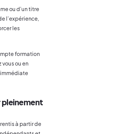
me ou d’un titre
de l’expérience,
orcer les
compte formation
z vous ou en
re immédiate
er pleinement
entis à partir de
s indépendants et