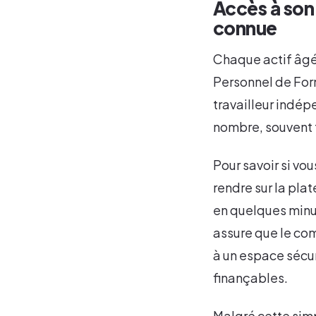
Accès à son
connue
Chaque actif âgé
Personnel de Form
travailleur indépe
nombre, souvent f
Pour savoir si vou
rendre sur la pla
en quelques minut
assure que le co
à un espace sécur
finançables.
Malgré cette simp