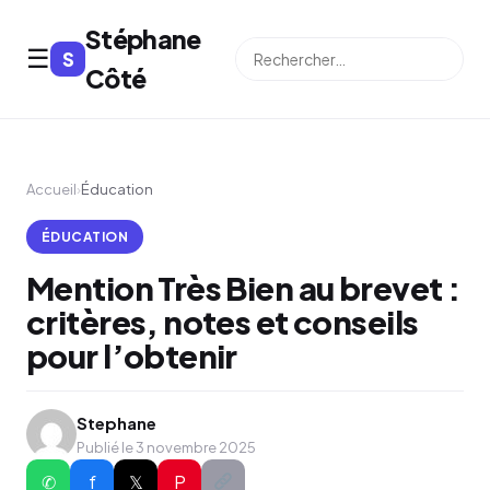
Stéphane
☰
S
⌕
Côté
Accueil
›
Éducation
ÉDUCATION
Mention Très Bien au brevet :
critères, notes et conseils
pour l’obtenir
Stephane
Publié le 3 novembre 2025
✆
f
𝕏
P