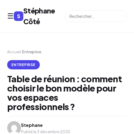
Stéphane
☰
S
⌕
Côté
Accueil
›
Entreprise
ENTREPRISE
Table de réunion : comment
choisir le bon modèle pour
vos espaces
professionnels ?
Stephane
Publié le 3 décembre 2025