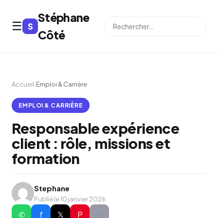
Stéphane
☰
S
⌕
Côté
Accueil
›
Emploi & Carrière
EMPLOI & CARRIÈRE
Responsable expérience
client : rôle, missions et
formation
Stephane
Publié le 10 janvier 2026
✆
f
𝕏
P