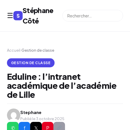
Stéphane
☰
S
⌕
Côté
Accueil
›
Gestion de classe
GESTION DE CLASSE
Eduline : l’intranet
académique de l’académie
de Lille
Stephane
Publié le 3 octobre 2025
✆
f
𝕏
P