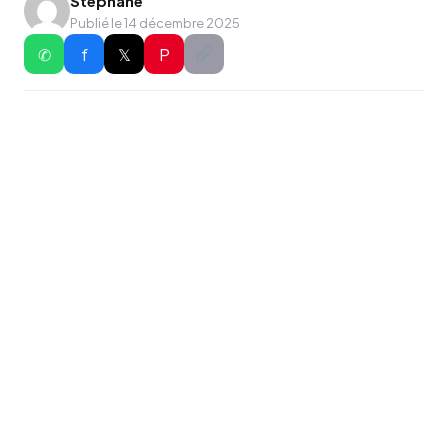
Stephane
Publié le 14 décembre 2025
✆
f
𝕏
P