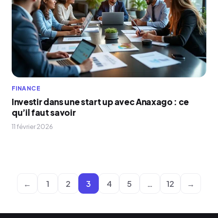
FINANCE
Investir dans une start up avec Anaxago : ce
qu’il faut savoir
11 février 2026
←
1
2
3
4
5
…
12
→